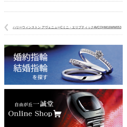
ハリーウィンストン アヴェニューCミニ・エリプティックAVCQHM16WW053