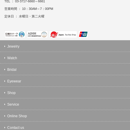
TEL ： 03-3717-6660～6661
営業時間 ： 10：30AM～7：00PM
定休日 ： 水曜日・第二火曜
Jewelry
Watch
Bridal
Eyewear
Shop
Service
Online Shop
Contact us