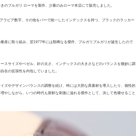
きのブルガリ ローマを製作、少量のみローマ本店にて販売しました。
にアラビア数字、その他をバーで統一したインデックスを持つ、ブラックのラッカー
量産に取り組み、翌1977年には類稀なる傑作、ブルガリブルガリが誕生したので
ケースサイズやベゼル、針の太さ、インデックスの大きさなどのバランスを微妙に調
幻自在の拡張性を内包していました。
サイズやデザインバランスの調整を続け、時には大胆な異素材を導入したり、個性的
を増やしながら、いつの時代も新鮮な刺激に溢れる傑作として、決して色褪せること