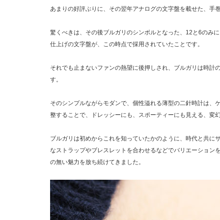
あまりの好評ぶりに、その翌年アナログの文字盤を載せた、手巻
驚くべきは、その後ブルガリのシンボルとなった、12と6のみ
仕上げの文字盤が、この時点で採用されていたことです。
それでも止まないファンの熱望に後押しされ、ブルガリは時計の
す。
そのシンプルながらモダンで、個性溢れる薄型の二針時計は、
整することで、ドレッシーにも、スポーティーにも見える、変
ブルガリは初めからこれを知っていたかのように、時代と共に
なストラップやブレスレットを合わせるなどでバリエーション
の無い魅力を放ち続けてきました。