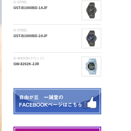
G-STEEL
GST-B1000BD-1AJF
G-STEEL
GST-B1000BD-2AJF
G-SHOCK(ラウンド)
GW-8202K-2JR