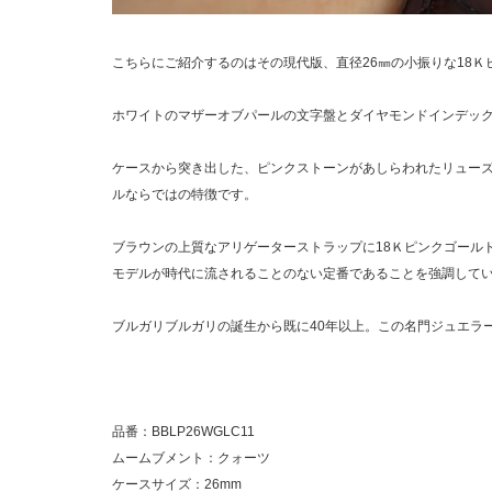
こちらにご紹介するのはその現代版、直径26㎜の小振りな18
ホワイトのマザーオブパールの文字盤とダイヤモンドインデッ
ケースから突き出した、ピンクストーンがあしらわれたリュー
ルならではの特徴です。
ブラウンの上質なアリゲーターストラップに18Ｋピンクゴール
モデルが時代に流されることのない定番であることを強調して
ブルガリブルガリの誕生から既に40年以上。この名門ジュエラ
品番：BBLP26WGLC11
ムームブメント：クォーツ
ケースサイズ：26mm