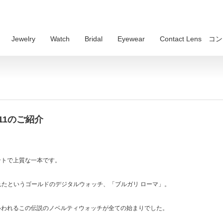
Jewelry
Watch
Bridal
Eyewear
Contact Lens
11のご紹介
ントで上質な一本です。
されたというゴールドのデジタルウォッチ、「ブルガリ ローマ」。
いわれるこの伝説のノベルティウォッチが全ての始まりでした。