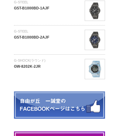
G-STEEL
GST-B1000BD-1AJF
G-STEEL
GST-B1000BD-2AJF
G-SHOCK(ラウンド)
GW-8202K-2JR