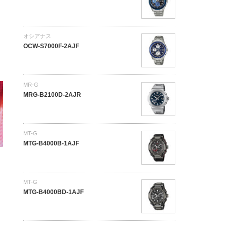
オシアナス
OCW-S7000F-2AJF
MR-G
MRG-B2100D-2AJR
MT-G
MTG-B4000B-1AJF
MT-G
MTG-B4000BD-1AJF