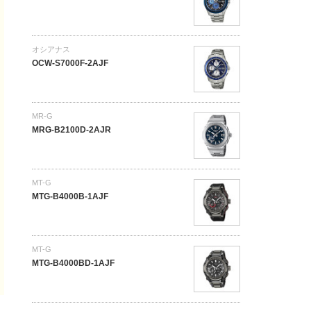
オシアナス
OCW-S7000F-2AJF
MR-G
MRG-B2100D-2AJR
MT-G
MTG-B4000B-1AJF
MT-G
MTG-B4000BD-1AJF