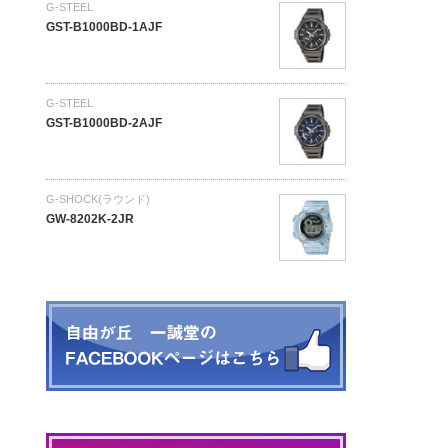
G-STEEL
GST-B1000BD-1AJF
G-STEEL
GST-B1000BD-2AJF
G-SHOCK(ラウンド)
GW-8202K-2JR