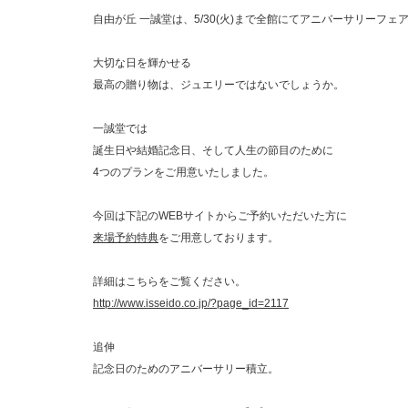
自由が丘 一誠堂は、5/30(火)まで全館にてアニバーサリーフェ
大切な日を輝かせる
最高の贈り物は、ジュエリーではないでしょうか。
一誠堂では
誕生日や結婚記念日、そして人生の節目のために
4つのプランをご用意いたしました。
今回は下記のWEBサイトからご予約いただいた方に
来場予約特典
をご用意しております。
詳細はこちらをご覧ください。
http://www.isseido.co.jp/?page_id=2117
追伸
記念日のためのアニバーサリー積立。