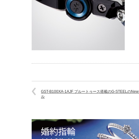
GST-B100XA-1AJF ブルートゥース搭載のG-STEELのNe
ル