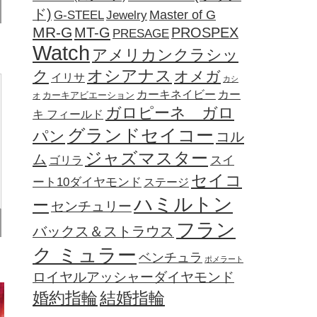
ド)
Jewelry
Master of G
G-STEEL
MR-G
MT-G
PROSPEX
PRESAGE
Watch
アメリカンクラシッ
オシアナス
ク
オメガ
イリサ
カシ
カーキネイビー
カー
カーキアビエーション
オ
ガロピーネ ガロ
キ フィールド
グランドセイコー
パン
コル
ジャズマスター
ム
ゴリラ
スイ
セイコ
ート10ダイヤモンド
ステージ
ハミルトン
ー
センチュリー
フラン
バックス＆ストラウス
ク ミュラー
ベンチュラ
ポメラート
ロイヤルアッシャーダイヤモンド
婚約指輪
結婚指輪