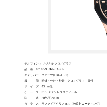
デルフィン オリジナル クロノグラフ
品 番 10110-357RNCA-NIR
キャリバー クオーツ(EDOX101)
機 能 時針・分針・秒針、クロノグラフ、日付
サ イ ズ 43mm径
ケ ー ス 316Lステンレススティール
防 水 20気圧/200m
ガ ラ ス サファイアクリスタル（無反射コーティング）