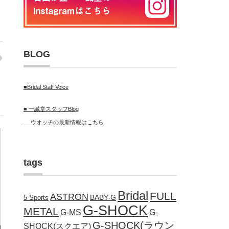
BLOG
■Bridal Staff Voice
■ 一誠堂スタッフBlog
ウオッチの最新情報はこちら
tags
Bridal
FULL
ASTRON
BABY-G
5 Sports
G-SHOCK
METAL
G-MS
G-
G-SHOCK(ラウン
SHOCK(スクエア)