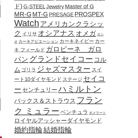
ド)
Jewelry
Master of G
G-STEEL
MR-G
MT-G
PROSPEX
PRESAGE
Watch
アメリカンクラシッ
オシアナス
ク
オメガ
イリサ
カシ
カーキネイビー
カー
カーキアビエーション
オ
ガロピーネ ガロ
キ フィールド
グランドセイコー
パン
コル
ジャズマスター
ム
ゴリラ
スイ
セイコ
ート10ダイヤモンド
ステージ
ハミルトン
ー
センチュリー
フラン
バックス＆ストラウス
ク ミュラー
ベンチュラ
ポメラート
ロイヤルアッシャーダイヤモンド
婚約指輪
結婚指輪