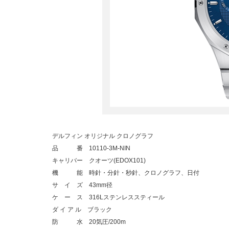
デルフィン オリジナル クロノグラフ
品 番 10110-3M-NIN
キャリバー クオーツ(EDOX101)
機 能 時針・分針・秒針、クロノグラフ、日付
サ イ ズ 43mm径
ケ ー ス 316Lステンレススティール
ダ イ ア ル ブラック
防 水 20気圧/200m