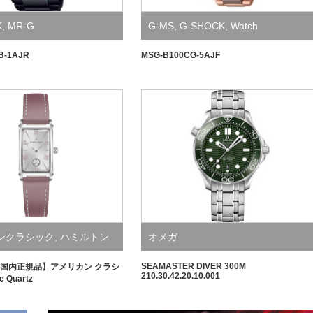
K
,
MR-G
G-MS
,
G-SHOCK
,
Watch
B-1AJR
MSG-B100CG-5AJF
ンクラシック
,
ハミルトン
オメガ
SEAMASTE R DIVER 300 M
国内正規品】アメリカン クラシ
210.30.42.20.10.00 1
 Quartz