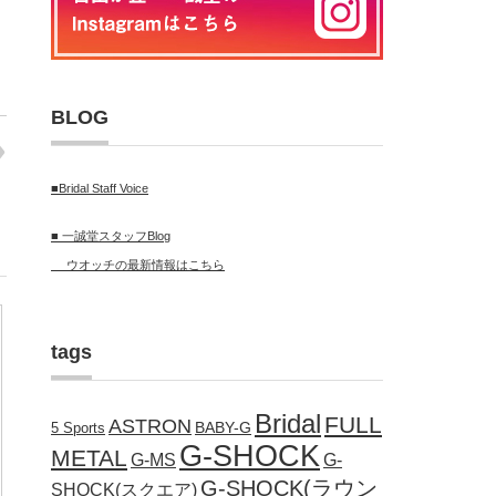
BLOG
■Bridal Staff Voice
■ 一誠堂スタッフBlog
ウオッチの最新情報はこちら
tags
Bridal
FULL
ASTRON
BABY-G
5 Sports
G-SHOCK
METAL
G-MS
G-
G-SHOCK(ラウン
SHOCK(スクエア)