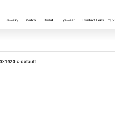
Jewelry
Watch
Bridal
Eyewear
Contact Lens
0×1920-c-default