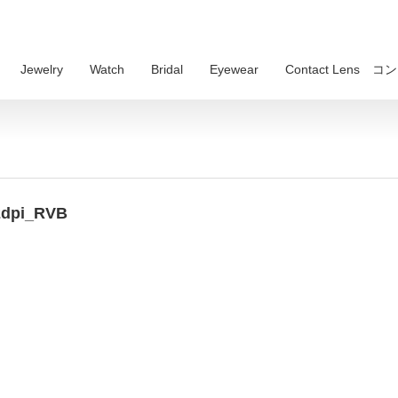
Jewelry
Watch
Bridal
Eyewear
Contact Lens
2dpi_RVB