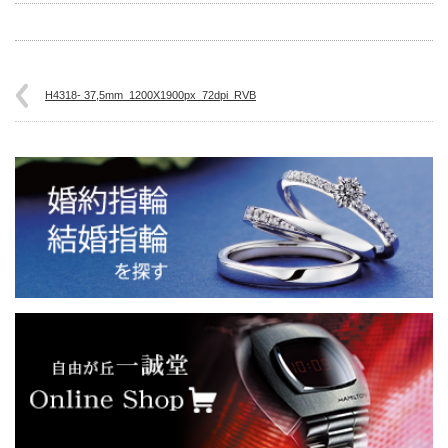
H4318- 37,5mm_1200X1900px_72dpi_RVB