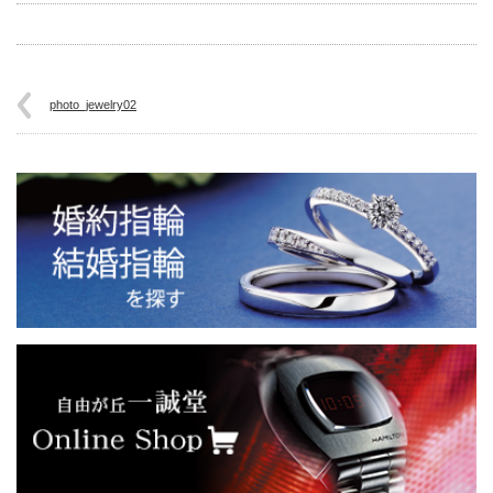
photo_jewelry02