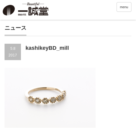
menu
ニュース
kashikeyBD_mill
5.8
2017