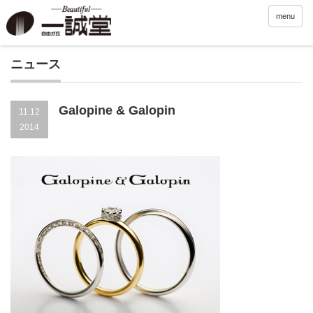
menu
ニュース
Galopine & Galopin
11.12
2014