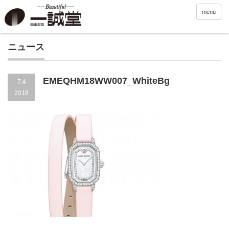
menu
ニュース
EMEQHM18WW007_WhiteBg
7.4
2018