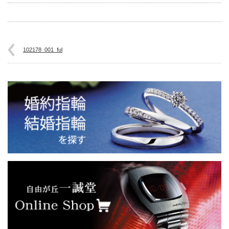
102178_001_ful