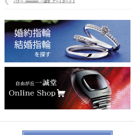
バナー_newopen_一誠堂_アートボード 1