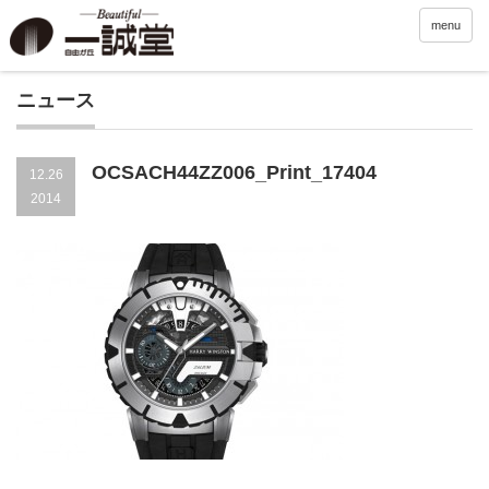
menu
ニュース
OCSACH44ZZ006_Print_17404
12.26
2014