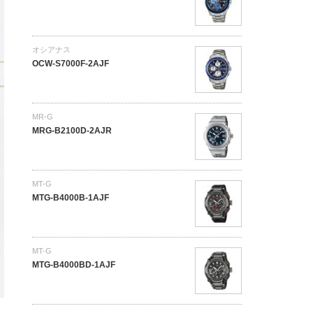
オシアナス
OCW-S7000F-2AJF
MR-G
MRG-B2100D-2AJR
MT-G
MTG-B4000B-1AJF
MT-G
MTG-B4000BD-1AJF