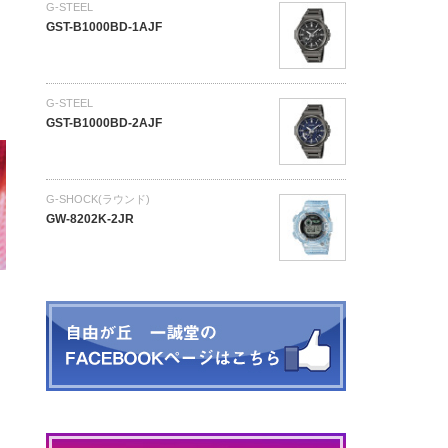
G-STEEL
GST-B1000BD-1AJF
G-STEEL
GST-B1000BD-2AJF
G-SHOCK(ラウンド)
GW-8202K-2JR