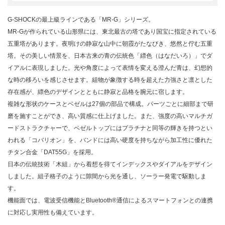
G-SHOCKの最上級ラインである「MR-G」シリーズ。
MR-Gが作られている山形県には、東北最古の塔であり国宝に指定されている
五重塔があります。夜明けの静寂な山中に朝霞がたなびき、悠然と佇む五重
塔。その美しい情景を、日本古来の青の伝統色「縹色（はなだいろ）」でダ
イアルに表現しました。光や角度によって表情を変える澄んだ青は、幻想的
な時の移ろいを感じさせます。組物が象徴する時を超えた力強さと凛とした
存在感が、縹色のデザインとともに静寂と品格を腕元に宿します。
複雑な形状のケースとベゼルは27個の部品で構成。パーツごとに細部まで研
磨を施すことができ、高い質感に仕上げました。また、強度の高いマルチガ
ードストラクチャーで、ベゼルトップにはプラチナと同等の輝きを持つとい
われる「コバリオン」を、バンドには高い硬度を持ちながら加工性に優れた
チタン合金「DAT55G」を採用。
日本の伝統技術「木組」から着想を得てインデックスやダイアルをデザイン
しました。組子格子のように隙間から光を通し、ソーラー発電で駆動しま
す。
機能面では、電波受信機能とBluetooth®通信によるスマートフォンとの連携
に対応し実用性も備えています。