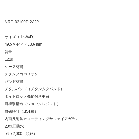
MRG-B2100D-2AJR
サイズ（H×W×D）
49.5 × 44.4 × 13.6 mm
質量
122g
ケース材質
チタン／コバリオン
バンド材質
メタルバンド（チタンムクバンド）
タイトロック機構付き中留
耐衝撃構造（ショックレジスト）
耐磁時計（JIS1種）
内面反射防止コーティングサファイアガラス
20気圧防水
￥572,000（税込）