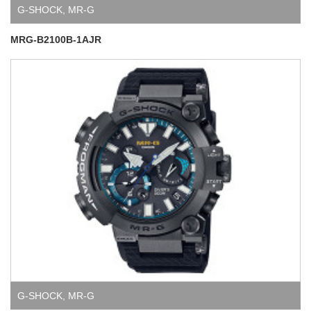
G-SHOCK
,
MR-G
MRG-B2100B-1AJR
G-SHOCK
,
MR-G