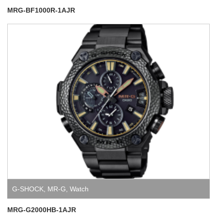
MRG-BF1000R-1AJR
G-SHOCK
,
MR-G
,
Watch
MRG-G2000HB-1AJR