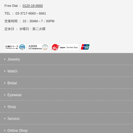
Free Dial ：
0120-18-6660
TEL ： 03-3717-6660～6661
営業時間 ： 10：30AM～7：00PM
定休日 ： 水曜日・第二火曜
Jewelry
Watch
Bridal
Eyewear
Shop
Service
Online Shop