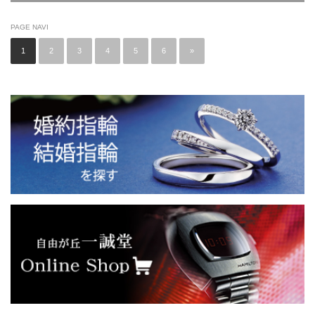
PAGE NAVI
1
2
3
4
5
6
»