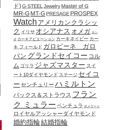
ド)
Jewelry
Master of G
G-STEEL
MR-G
MT-G
PROSPEX
PRESAGE
Watch
アメリカンクラシッ
オシアナス
ク
オメガ
イリサ
カシ
カーキネイビー
カー
カーキアビエーション
オ
ガロピーネ ガロ
キ フィールド
グランドセイコー
パン
コル
ジャズマスター
ム
ゴリラ
スイ
セイコ
ート10ダイヤモンド
ステージ
ハミルトン
ー
センチュリー
フラン
バックス＆ストラウス
ク ミュラー
ベンチュラ
ポメラート
ロイヤルアッシャーダイヤモンド
婚約指輪
結婚指輪