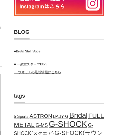
BLOG
■Bridal Staff Voice
■ 一誠堂スタッフBlog
ウオッチの最新情報はこちら
tags
Bridal
FULL
ASTRON
BABY-G
5 Sports
G-SHOCK
METAL
G-MS
G-
G-SHOCK(ラウン
SHOCK(スクエア)