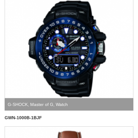
G-SHOCK
,
Master of G
,
Watch
GWN-1000B-1BJF