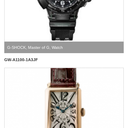
G-SHOCK
,
Master of G
,
Watch
GW-A1100-1A3JF