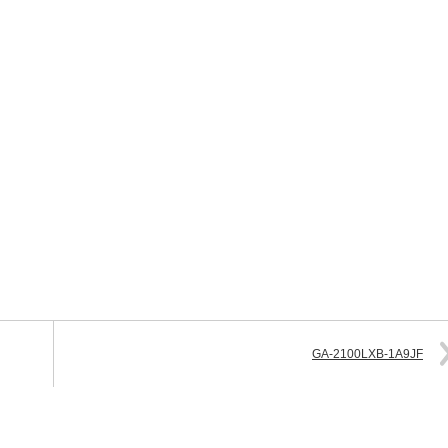
）
GA-2100LXB-1A9JF