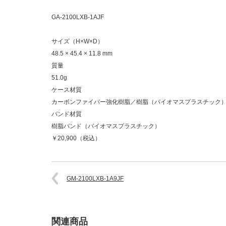
GA-2100LXB-1AJF
サイズ（H×W×D）
48.5 × 45.4 × 11.8 mm
質量
51.0g
ケース材質
カーボンファイバー強化樹脂／樹脂（バイオマスプラスチック
バンド材質
樹脂バンド（バイオマスプラスチック）
￥20,900（税込）
GM-2100LXB-1A9JF
関連商品