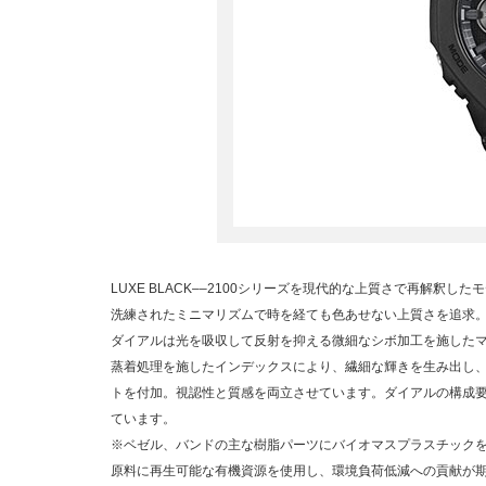
LUXE BLACK––2100シリーズを現代的な上質さで再解釈した
洗練されたミニマリズムで時を経ても色あせない上質さを追求
ダイアルは光を吸収して反射を抑える微細なシボ加工を施した
蒸着処理を施したインデックスにより、繊細な輝きを生み出し
トを付加。視認性と質感を両立させています。ダイアルの構成
ています。
※ベゼル、バンドの主な樹脂パーツにバイオマスプラスチック
原料に再生可能な有機資源を使用し、環境負荷低減への貢献が