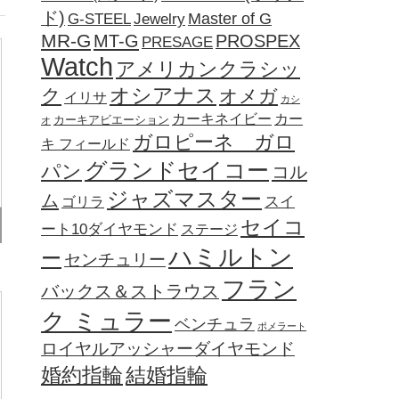
ド)
Jewelry
Master of G
G-STEEL
MR-G
MT-G
PROSPEX
PRESAGE
Watch
アメリカンクラシッ
オシアナス
ク
オメガ
イリサ
カシ
カーキネイビー
カー
カーキアビエーション
オ
ガロピーネ ガロ
キ フィールド
グランドセイコー
パン
コル
ジャズマスター
ム
ゴリラ
スイ
セイコ
ート10ダイヤモンド
ステージ
ハミルトン
ー
センチュリー
フラン
バックス＆ストラウス
ク ミュラー
ベンチュラ
ポメラート
ロイヤルアッシャーダイヤモンド
婚約指輪
結婚指輪