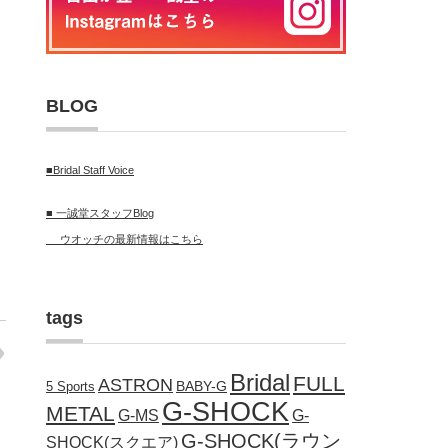
BLOG
■Bridal Staff Voice
■ 一誠堂スタッフBlog
ウオッチの最新情報はこちら
tags
Bridal
FULL
ASTRON
BABY-G
5 Sports
G-SHOCK
METAL
G-MS
G-
G-SHOCK(ラウン
SHOCK(スクエア)