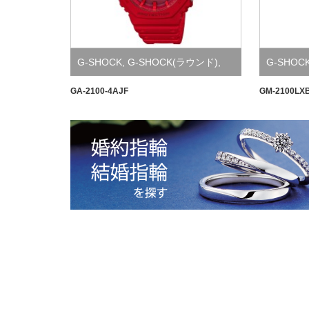
G-SHOCK
,
G-SHOCK(ラウンド)
,
G-SHOC
Watch
GA-2100-4AJF
GM-2100LX