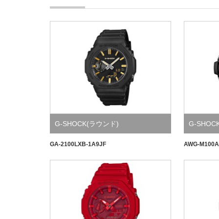
G-SHOCK(ラウンド)
G-SHOC
Watch
GA-2100LXB-1A9JF
AWG-M100A