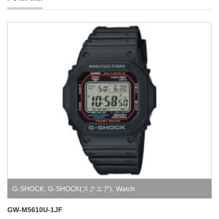
G-SHOCK
,
G-SHOCK(スクエア)
,
Watch
GW-M5610U-1JF