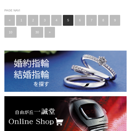
PAGE NAVI
«
1
2
3
4
5
6
7
8
9
10
…
30
»