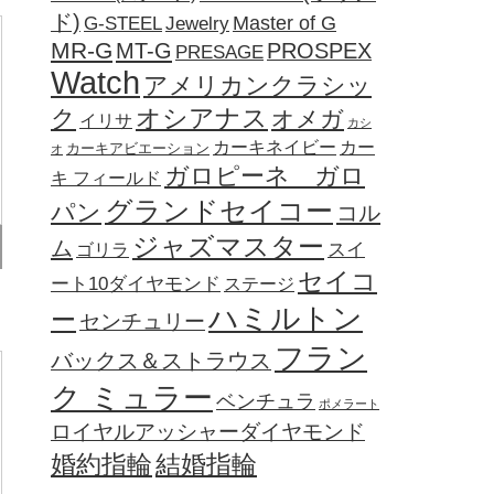
ド)
Jewelry
Master of G
G-STEEL
MR-G
MT-G
PROSPEX
PRESAGE
Watch
アメリカンクラシッ
オシアナス
ク
オメガ
イリサ
カシ
カーキネイビー
カー
カーキアビエーション
オ
ガロピーネ ガロ
キ フィールド
グランドセイコー
パン
コル
ジャズマスター
ム
ゴリラ
スイ
セイコ
ート10ダイヤモンド
ステージ
ハミルトン
ー
センチュリー
フラン
バックス＆ストラウス
ク ミュラー
ベンチュラ
ポメラート
ロイヤルアッシャーダイヤモンド
婚約指輪
結婚指輪