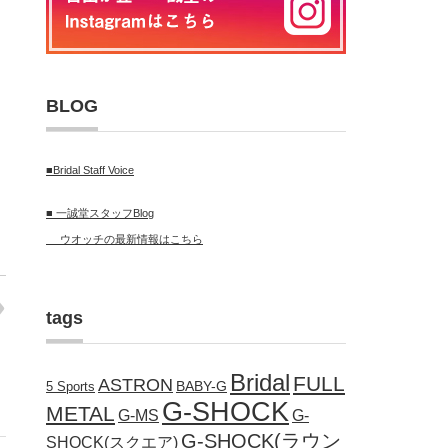
BLOG
■Bridal Staff Voice
■ 一誠堂スタッフBlog
ウオッチの最新情報はこちら
tags
Bridal
FULL
ASTRON
BABY-G
5 Sports
G-SHOCK
METAL
G-MS
G-
G-SHOCK(ラウン
SHOCK(スクエア)