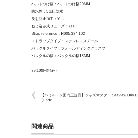
ベルトつけ幅：ベルトつけ幅20MM
防水性：5気圧防水
反射防止加工：Yes
ねじ込み式リューズ：Yes
Strap reference：H605.384.102
ストラップタイプ：ステンレススチール
バックルタイプ：フォールディングクラスプ
バックルの幅：バックルの幅18MM
89,100円(税込)
【ハミルトン国内正規品】ジャズマスター Seaview Day Da
Quartz
関連商品