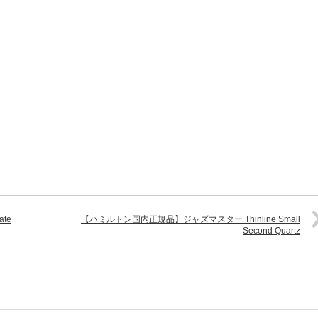
te
【ハミルトン国内正規品】ジャズマスター Thinline Small
Second Quartz